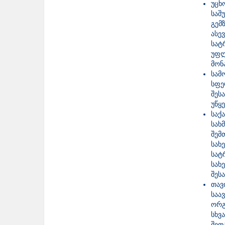
უცხ
საშ
გემ
ასე
სატ
უფლ
მონ
სამ
სფე
შეს
უწყ
საქ
სახ
შემ
სა
სატ
სახ
შეს
თავ
საა
ორგ
სხვ
შეთ