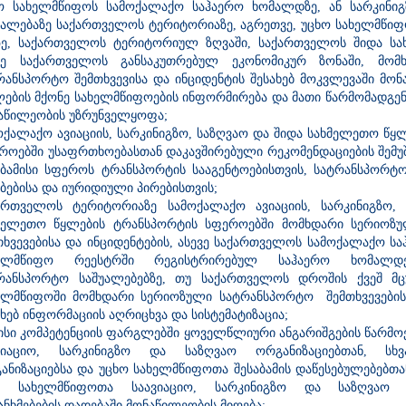
ო სახელმწიფოს სამოქალაქო საჰაერო ხომალდზე, ან სარკინი
უალებაზე საქართველოს ტერიტორიაზე, აგრეთვე, უცხო სახელმწი
ზე, საქართველოს ტერიტორიულ ზღვაში, საქართველოს შიდა სა
ვე საქართველოს განსაკუთრებულ ეკონომიკურ ზონაში, მომ
რანსპორტო შემთხვევისა და ინციდენტის შესახებ მოკვლევაში მონ
ების მქონე სახელმწიფოების ინფორმირება და მათი წარმომადგე
აწილეობის უზრუნველყოფა;
ოქალაქო ავიაციის, სარკინიგზო, საზღვაო და შიდა სახმელეთო წყ
როებში უსაფრთხოებასთან დაკავშირებული რეკომენდაციების შემუშ
აბამისი სფეროს ტრანსპორტის სააგენტოებისთვის, სატრანსპორტო
ებებისა და იურიდიული პირებისთვის;
ართველოს ტერიტორიაზე სამოქალაქო ავიაციის, სარკინიგზო,
მელეთო წყლების ტრანსპორტის სფეროებში მომხდარი სერიოზ
თხვევებისა და ინციდენტების, ასევე საქართველოს სამოქალაქო ს
ხელმწიფო რეესტრში რეგისტრირებულ საჰაერო ხომალდებ
რანსპორტო საშუალებებზე, თუ საქართველოს დროშის ქვეშ მცუ
ელმწიფოში მომხდარი სერიოზული სატრანსპორტო შემთხვევებისა
ახებ ინფორმაციის აღრიცხვა და სისტემატიზაცია;
ისი კომპეტენციის ფარგლებში ყოველწლიური ანგარიშგების წარმო
ვიაციო, სარკინიგზო და საზღვაო ორგანიზაციებთან, სხ
ანიზაციებსა და უცხო სახელმწიფოთა შესაბამის დაწესებულებებთ
ა სახელმწიფოთა საავიაციო, სარკინიგზო და საზღვაო დ
ანხმებების დადებაში მონაწილეობის მიღება;