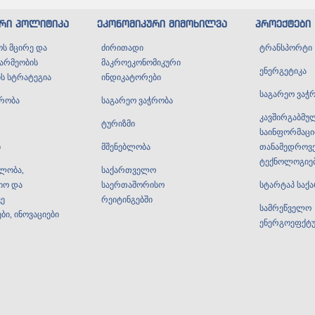
ური პოლიტიკა
ეკონომიკური მიმოხილვა
პროექტები
ს მცირე და
ძირითადი
ტრანსპორტი
წარმეობის
მაკროეკონომიკური
ენერგეტიკა
ს სტრატეგია
ინდიკატორები
საგარეო ვაჭ
ჭრობა
საგარეო ვაჭრობა
კავშირგაბმუ
ტურიზმი
საინფორმაცი
ი
მშენებლობა
თანამედროვ
ტექნოლოგიე
ულობა,
საქართველო
იო და
საერთაშორისო
სტარტაპ სა
ე
რეიტინგებში
სამრეწველო
ი, ინოვაციები
ენერგოეფქტ