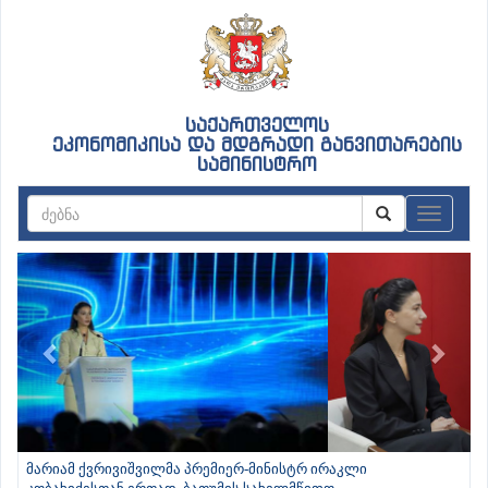
საქართველოს
ეკონომიკისა და მდგრადი განვითარების
სამინისტრო
ნავიგაც
Previous
Next
მარიამ ქვრივიშვილმა პრემიერ-მინისტრ ირაკლი