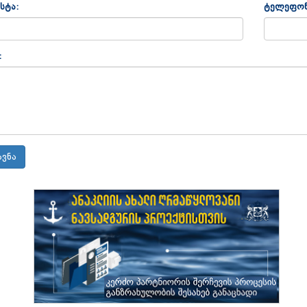
სტა:
ტელეფონ
: