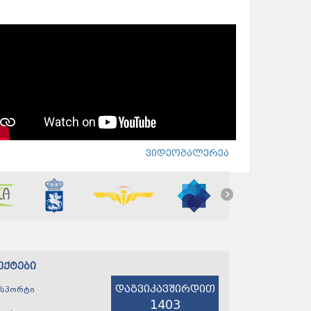
ვიდეოგალერეა
ექტები
დაგვიკავშირდით
ნსპორტი
1403