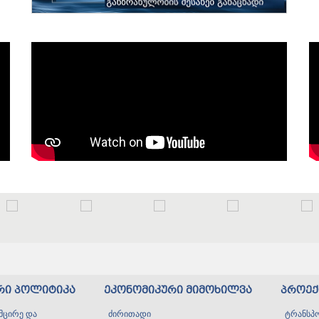
რი პოლიტიკა
ეკონომიკური მიმოხილვა
პროექ
მცირე და
ძირითადი
ტრანსპ