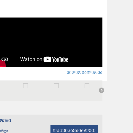
ვიდეოგალერეა
ტები
დაგვიკავშირდით
ორტი