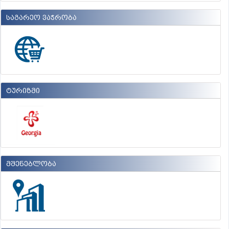
საგარეო ვაჭრობა
ტურიზმი
მშენებლობა